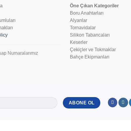
da
Öne Çıkan Kategoriler
Boru Anahtarları
umluları
Alyanlar
akları
Tornavidalar
licy
Silikon Tabancaları
Keserler
Çekiçler ve Tokmaklar
ap Numaralarımız
Bahçe Ekipmanları