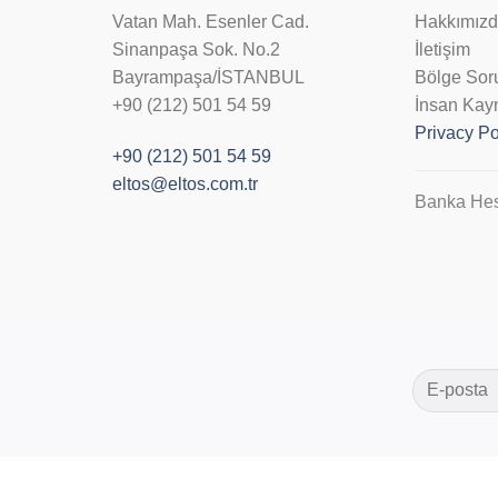
Vatan Mah. Esenler Cad.
Hakkımız
Sinanpaşa Sok. No.2
İletişim
Bayrampaşa/İSTANBUL
Bölge Sor
+90 (212) 501 54 59
İnsan Kayn
Privacy Po
+90 (212) 501 54 59
eltos@eltos.com.tr
Banka Hes