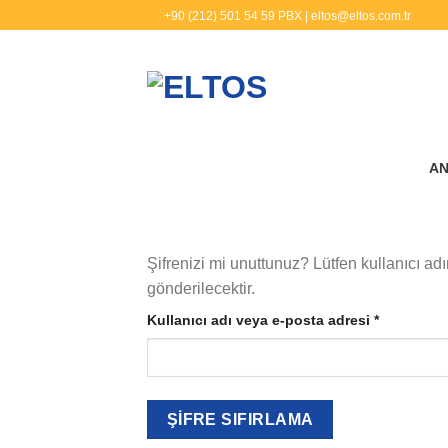
İçeriğe
+90 (212) 501 54 59 PBX |
eltos@eltos.com.tr
atla
AN
Şifrenizi mi unuttunuz? Lütfen kullanıcı adı
gönderilecektir.
Gerekli
Kullanıcı adı veya e-posta adresi
*
ŞIFRE SIFIRLAMA