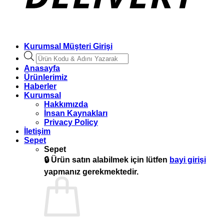
Kurumsal Müşteri Girişi
Products
search
Anasayfa
Ürünlerimiz
Haberler
Kurumsal
Hakkımızda
İnsan Kaynakları
Privacy Policy
İletişim
Sepet
Sepet
🔒
Ürün satın alabilmek için lütfen
bayi girişi
yapmanız gerekmektedir.