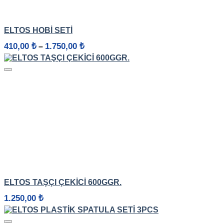
HIZLI GÖRÜNÜM
ELTOS HOBI SETI
Fiyat
410,00
₺
1.750,00
₺
–
aralığı:
410,00 ₺
-
1.750,00 ₺
HIZLI GÖRÜNÜM
ELTOS TAŞÇI ÇEKICI 600GGR.
1.250,00
₺