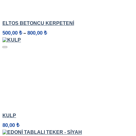
HIZLI GÖRÜNÜM
ELTOS BETONCU KERPETENI
Fiyat
500,00
₺
800,00
₺
–
aralığı:
500,00 ₺
-
800,00 ₺
HIZLI GÖRÜNÜM
KULP
80,00
₺