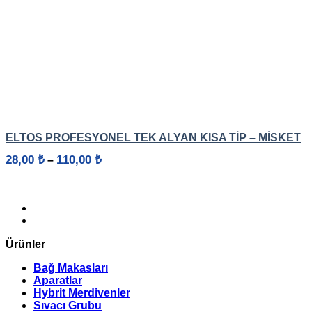
HIZLI GÖRÜNÜM
ELTOS PROFESYONEL TEK ALYAN KISA TIP – MISKET
Fiyat
28,00
₺
110,00
₺
–
aralığı:
28,00 ₺
-
110,00 ₺
Ürünler
Bağ Makasları
Aparatlar
Hybrit Merdivenler
Sıvacı Grubu