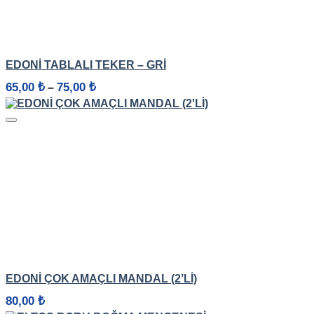
HIZLI GÖRÜNÜM
EDONİ TABLALI TEKER – GRI
Fiyat
65,00
₺
75,00
₺
–
aralığı:
65,00 ₺
-
75,00 ₺
HIZLI GÖRÜNÜM
EDONİ ÇOK AMAÇLI MANDAL (2’LI)
80,00
₺