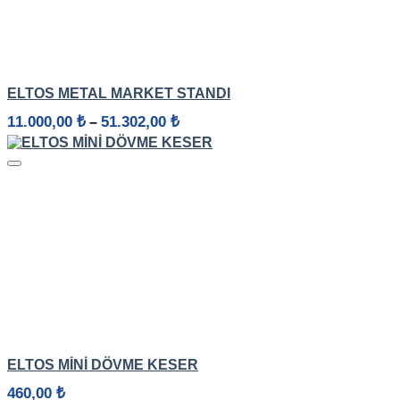
HIZLI GÖRÜNÜM
ELTOS METAL MARKET STANDI
Fiyat
11.000,00
₺
51.302,00
₺
–
aralığı:
11.000,00 ₺
-
51.302,00 ₺
HIZLI GÖRÜNÜM
ELTOS MINI DÖVME KESER
460,00
₺