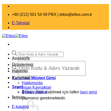
İçeriğe
atla
+90 (212) 501 54 59 PBX |
eltos@eltos.com.tr
E-Tahsilat
Products
search
Anasayfa
Products
Ürünlerimiz
search
Haberler
Kurumsal
Kurumsal Müşteri Girişi
Hakkımızda
Sepet
İnsan Kaynakları
Privacy Policy
🔒
Ürün satın alabilmek için lütfen
bayi girişi
İletişim
yapmanız gerekmektedir.
E-katalog