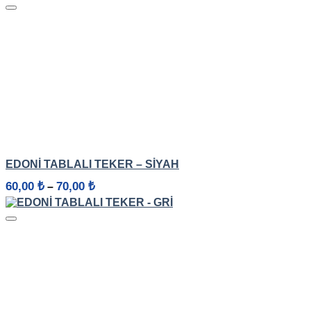
HIZLI GÖRÜNÜM
EDONİ TABLALI TEKER – SIYAH
Fiyat
60,00
₺
70,00
₺
–
aralığı:
60,00 ₺
-
70,00 ₺