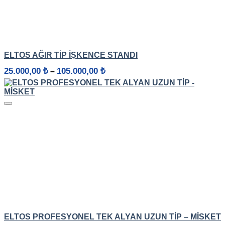
HIZLI GÖRÜNÜM
ELTOS AĞIR TIP İŞKENCE STANDI
Fiyat
25.000,00
₺
105.000,00
₺
–
aralığı:
25.000,00 ₺
-
105.000,00 ₺
HIZLI GÖRÜNÜM
ELTOS PROFESYONEL TEK ALYAN UZUN TIP – MISKET