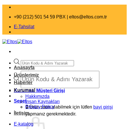
İçeriğe
atla
+90 (212) 501 54 59 PBX |
eltos@eltos.com.tr
E-Tahsilat
Products
search
Anasayfa
Products
Ürünlerimiz
search
Haberler
Kurumsal
Kurumsal Müşteri Girişi
Hakkımızda
Sepet
İnsan Kaynakları
Privacy Policy
🔒
Ürün satın alabilmek için lütfen
bayi girişi
İletişim
yapmanız gerekmektedir.
E-katalog