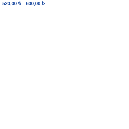
Fiyat
520,00
₺
600,00
₺
–
aralığı:
520,00 ₺
-
600,00 ₺