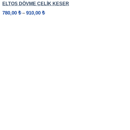
ELTOS DÖVME ÇELİK KESER
Fiyat
780,00
₺
910,00
₺
–
aralığı:
780,00 ₺
-
910,00 ₺