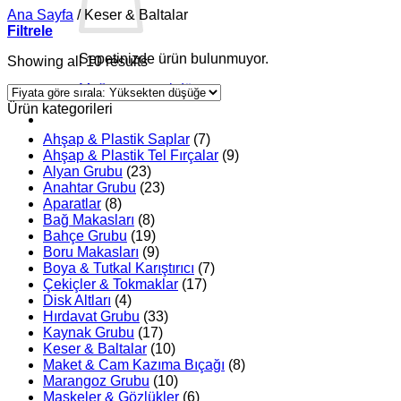
Ana Sayfa
/
Keser & Baltalar
Filtrele
Sepetinizde ürün bulunmuyor.
Showing all 10 results
Mağazaya geri dön
Ürün kategorileri
Ahşap & Plastik Saplar
(7)
Ahşap & Plastik Tel Fırçalar
(9)
Alyan Grubu
(23)
Anahtar Grubu
(23)
Aparatlar
(8)
Bağ Makasları
(8)
Bahçe Grubu
(19)
Boru Makasları
(9)
Boya & Tutkal Karıştırıcı
(7)
Çekiçler & Tokmaklar
(17)
Disk Altları
(4)
Hırdavat Grubu
(33)
Kaynak Grubu
(17)
Keser & Baltalar
(10)
Maket & Cam Kazıma Bıçağı
(8)
Marangoz Grubu
(10)
Maskeler & Gözlükler
(6)