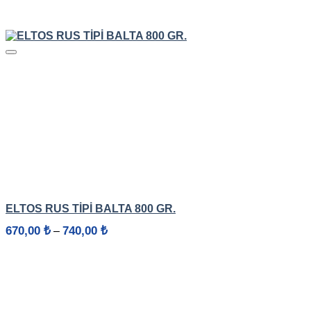
HIZLI GÖRÜNÜM
ELTOS RUS TİPİ BALTA 800 GR.
Fiyat
670,00
₺
740,00
₺
–
aralığı:
670,00 ₺
-
740,00 ₺