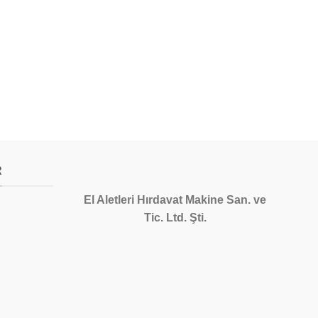
1/2″
60,00
₺
R
El Aletleri Hırdavat Makine San. ve
Tic. Ltd. Şti.