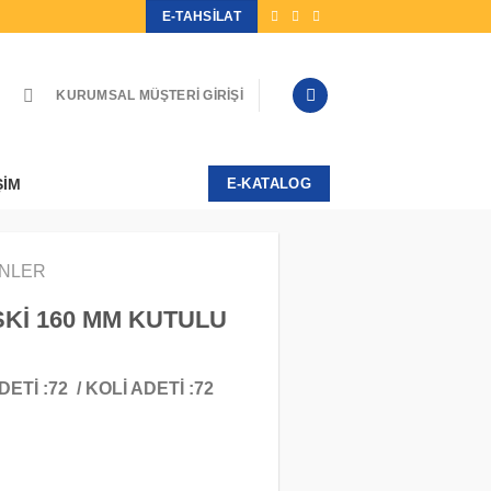
E-TAHSILAT
KURUMSAL MÜŞTERI GIRIŞI
ŞIM
E-KATALOG
ÜNLER
Kİ 160 MM KUTULU
Tİ :72 / KOLİ ADETİ :72