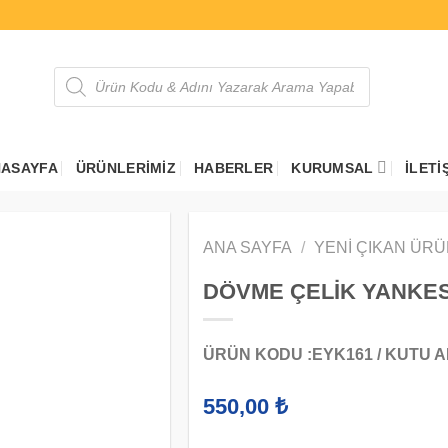
Products
search
ASAYFA
ÜRÜNLERIMIZ
HABERLER
KURUMSAL
İLETI
ANA SAYFA
/
YENI ÇIKAN ÜR
DÖVME ÇELİK YANKES
ÜRÜN KODU :EYK161 / KUTU ADE
550,00
₺