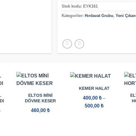
Stok kodu:
EYK161
Kategoriler:
Hırdavat Grubu
,
Yeni Çıkan
KEMER HALAT
L
ELTOS MINI
EL
400,00
₺
–
DI
DÖVME KESER
H
Fiyat
500,00
₺
aralığı:
460,00
₺
–
400,00 ₺
Fiyat
-
aralığı:
500,00 ₺
11.000,00 ₺
-
51.302,00 ₺