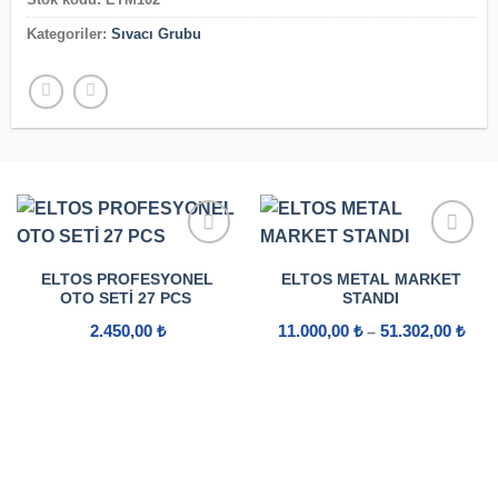
Kategoriler:
Sıvacı Grubu
ELTOS PROFESYONEL
ELTOS METAL MARKET
OTO SETI 27 PCS
STANDI
Fiya
2.450,00
₺
11.000,00
₺
51.302,00
₺
–
aralı
11.0
-
51.3