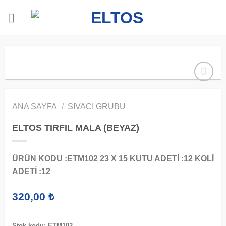
İçeriğe
atla
ANA SAYFA
/
SIVACI GRUBU
ELTOS TIRFIL MALA (BEYAZ)
ÜRÜN KODU :ETM102 23 X 15 KUTU ADETİ :12 KOLİ
ADETİ :12
320,00
₺
Stok kodu:
ETM102