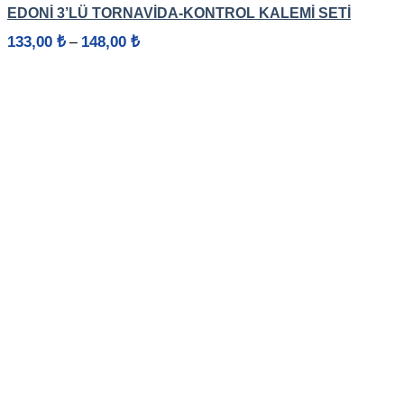
EDONİ 3’LÜ TORNAVİDA-KONTROL KALEMİ SETİ
Fiyat
133,00
₺
148,00
₺
–
aralığı:
133,00 ₺
-
148,00 ₺