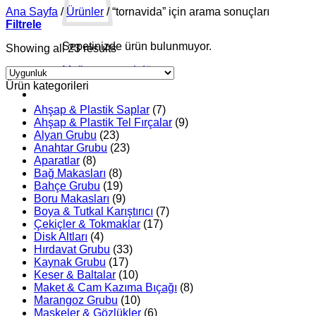
Ana Sayfa
/
Ürünler
/
“tornavida” için arama sonuçları
Filtrele
Sepetinizde ürün bulunmuyor.
Showing all 23 results
Mağazaya geri dön
Ürün kategorileri
Ahşap & Plastik Saplar
(7)
Ahşap & Plastik Tel Fırçalar
(9)
Alyan Grubu
(23)
Anahtar Grubu
(23)
Aparatlar
(8)
Bağ Makasları
(8)
Bahçe Grubu
(19)
Boru Makasları
(9)
Boya & Tutkal Karıştırıcı
(7)
Çekiçler & Tokmaklar
(17)
Disk Altları
(4)
Hırdavat Grubu
(33)
Kaynak Grubu
(17)
Keser & Baltalar
(10)
Maket & Cam Kazıma Bıçağı
(8)
Marangoz Grubu
(10)
Maskeler & Gözlükler
(6)