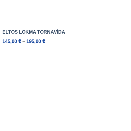
HIZLI GÖRÜNÜM
ELTOS LOKMA TORNAVİDA
Fiyat
145,00
₺
195,00
₺
–
aralığı:
145,00 ₺
-
195,00 ₺