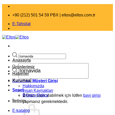
İçeriğe
atla
+90 (212) 501 54 59 PBX |
eltos@eltos.com.tr
E-Tahsilat
Products
search
Anasayfa
Products
Ürünlerimiz
search
Haberler
Kurumsal
Kurumsal Müşteri Girişi
Hakkımızda
Sepet
İnsan Kaynakları
Privacy Policy
🔒
Ürün satın alabilmek için lütfen
bayi girişi
İletişim
yapmanız gerekmektedir.
E-katalog