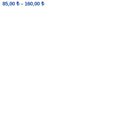
Fiyat
85,00
₺
160,00
₺
–
aralığı:
85,00 ₺
-
160,00 ₺