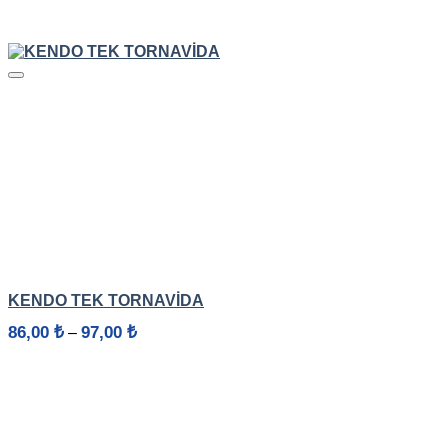
HIZLI GÖRÜNÜM
KENDO TEK TORNAVİDA
Fiyat
86,00
₺
97,00
₺
–
aralığı:
86,00 ₺
-
97,00 ₺