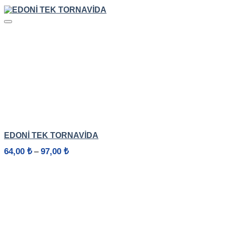
HIZLI GÖRÜNÜM
EDONİ TEK TORNAVİDA
Fiyat
64,00
₺
97,00
₺
–
aralığı:
64,00 ₺
-
97,00 ₺