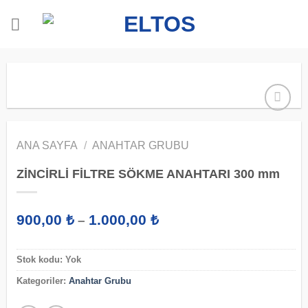
İçeriğe
atla
ANA SAYFA
/
ANAHTAR GRUBU
ZİNCİRLİ FİLTRE SÖKME ANAHTARI 300 mm
Fiyat
900,00
₺
1.000,00
₺
–
aralığı:
900,00 ₺
-
Stok kodu:
Yok
1.000,00 ₺
Kategoriler:
Anahtar Grubu