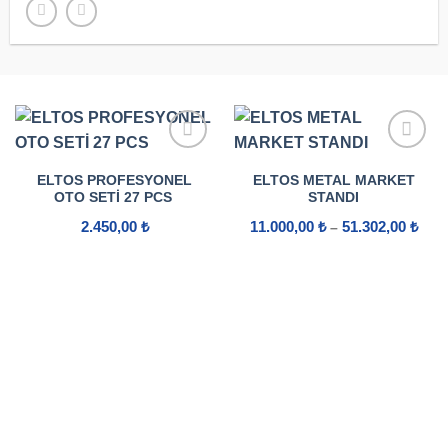
ELTOS PROFESYONEL
ELTOS METAL MARKET
OTO SETI 27 PCS
STANDI
Fiya
2.450,00
₺
11.000,00
₺
51.302,00
₺
–
aralı
11.0
-
51.3