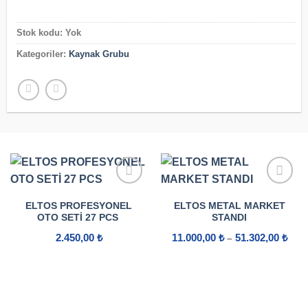
4.200,00 ₺
-
Stok kodu:
Yok
4.800,00 ₺
Kategoriler:
Kaynak Grubu
ELTOS PROFESYONEL
ELTOS METAL MARKET
OTO SETI 27 PCS
STANDI
Fiya
2.450,00
₺
11.000,00
₺
51.302,00
₺
–
aralı
11.0
-
51.3