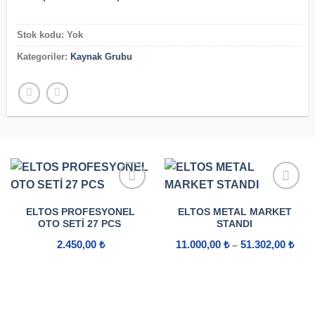
aralığı:
245,00 ₺
-
Stok kodu:
Yok
300,00 ₺
Kategoriler:
Kaynak Grubu
ELTOS PROFESYONEL
ELTOS METAL MARKET
OTO SETI 27 PCS
STANDI
Fiya
2.450,00
₺
11.000,00
₺
51.302,00
₺
–
aralı
11.0
-
51.3