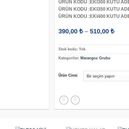
ÜRÜN KODU :EKI300 KUTU ADET
ÜRÜN KODU :EKI350 KUTU ADET
ÜRÜN KODU :EKI400 KUTU ADET
Fiyat
390,00
₺
510,00
₺
–
aralı
390,
-
Stok kodu:
Yok
510,
Kategoriler:
Marangoz Grubu
Ürün Cinsi