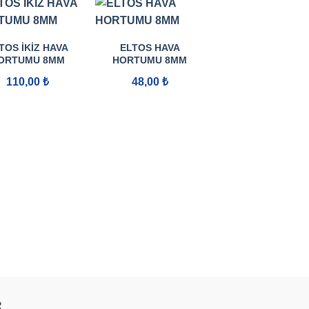
TOS İKIZ HAVA
ELTOS HAVA
ORTUMU 8MM
HORTUMU 8MM
110,00
₺
48,00
₺
ELTOS SÜPER
BAHÇE HORTUM
1/2″
60,00
₺
R