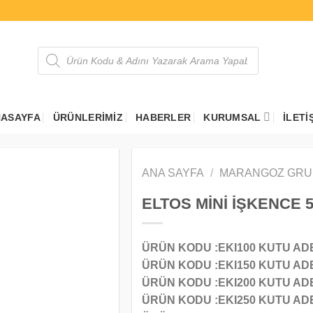
Products
search
ASAYFA
ÜRÜNLERIMIZ
HABERLER
KURUMSAL
İLETI
ANA SAYFA
/
MARANGOZ GRU
ELTOS MİNİ İŞKENCE 
ÜRÜN KODU :EKI100 KUTU ADET
ÜRÜN KODU :EKI150 KUTU ADET
ÜRÜN KODU :EKI200 KUTU ADET
ÜRÜN KODU :EKI250 KUTU ADET