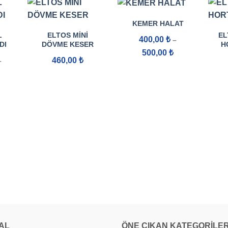
KEMER HALAT
L
ELTOS MINI
EL
400,00
₺
–
DI
DÖVME KESER
H
Fiyat
500,00
₺
aralığı:
460,00
₺
–
400,00 ₺
Fiyat
-
aralığı:
500,00 ₺
11.000,00 ₺
-
51.302,00 ₺
AL
ÖNE ÇIKAN KATEGORILE