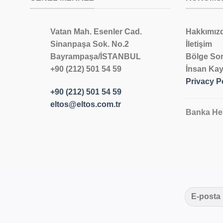
Vatan Mah. Esenler Cad.
Hakkımız
Sinanpaşa Sok. No.2
İletişim
Bayrampaşa/İSTANBUL
Bölge Sor
+90 (212) 501 54 59
İnsan Kay
Privacy P
+90 (212) 501 54 59
eltos@eltos.com.tr
Banka He