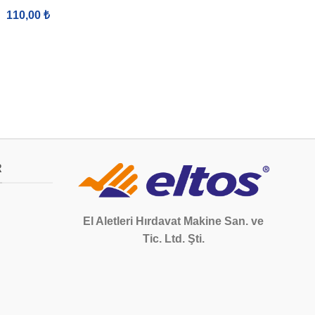
1/2″
110,00
₺
60,00
₺
R
El Aletleri Hırdavat Makine San. ve
Tic. Ltd. Şti.