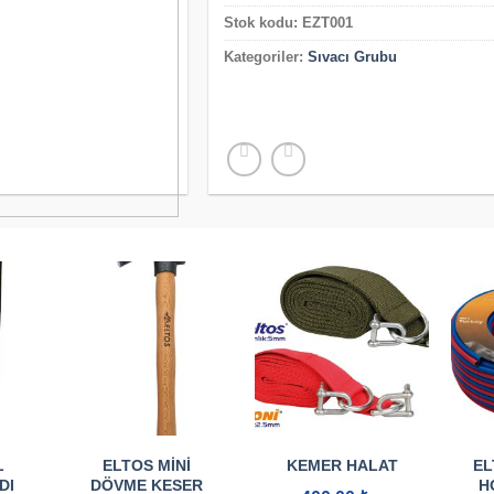
Stok kodu:
EZT001
Kategoriler:
Sıvacı Grubu
L
ELTOS MINI
KEMER HALAT
EL
DI
DÖVME KESER
H