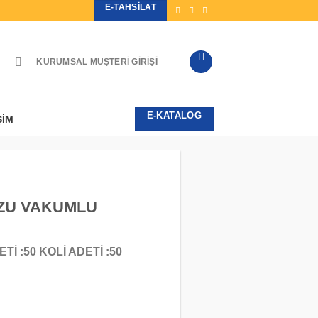
E-TAHSILAT
KURUMSAL MÜŞTERI GIRIŞI
E-KATALOG
ŞIM
OZU VAKUMLU
İ :50 KOLİ ADETİ :50