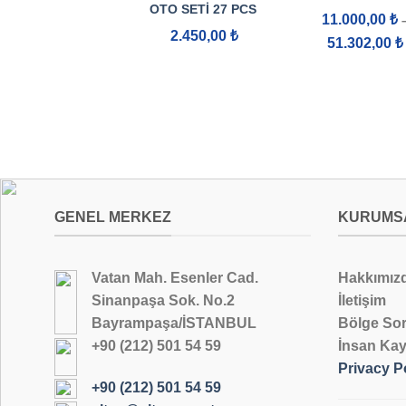
OTO SETI 27 PCS
11.000,00
₺
2.450,00
₺
51.302,00
₺
GENEL MERKEZ
KURUMS
Vatan Mah. Esenler Cad.
Hakkımız
Sinanpaşa Sok. No.2
İletişim
Bayrampaşa/İSTANBUL
Bölge Sor
+90 (212) 501 54 59
İnsan Kay
Privacy P
+90 (212) 501 54 59