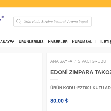
Products
search
ASAYFA
ÜRÜNLERIMIZ
HABERLER
KURUMSAL
İLETI
ANA SAYFA
/
SIVACI GRUBU
EDONİ ZIMPARA TAK
ÜRÜN KODU :EZT001 KUTU ADET
80,00
₺