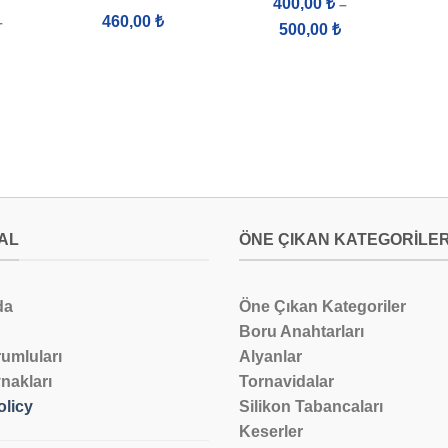
400,00
₺
–
460,00
₺
–
Fiyat
500,00
₺
aralığı:
Fiyat
400,00 ₺
aralığı:
-
11.000,00 ₺
500,00 ₺
-
51.302,00 ₺
AL
ÖNE ÇIKAN KATEGORILE
da
Öne Çıkan Kategoriler
Boru Anahtarları
umluları
Alyanlar
nakları
Tornavidalar
olicy
Silikon Tabancaları
Keserler