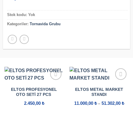
Stok kodu:
Yok
Kategoriler:
Tornavida Grubu
ELTOS PROFESYONEL
ELTOS METAL MARKET
OTO SETI 27 PCS
STANDI
Fiya
2.450,00
₺
11.000,00
₺
51.302,00
₺
–
aralı
11.0
-
51.3