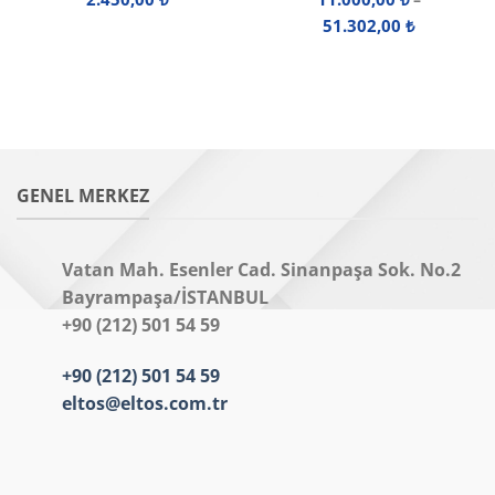
Fiyat
:
51.302,00
₺
aralığı:
₺
11.000,00 
-
0 ₺
51.302,00 
GENEL MERKEZ
Vatan Mah. Esenler Cad. Sinanpaşa Sok. No.2
Bayrampaşa/İSTANBUL
+90 (212) 501 54 59
+90 (212) 501 54 59
eltos@eltos.com.tr