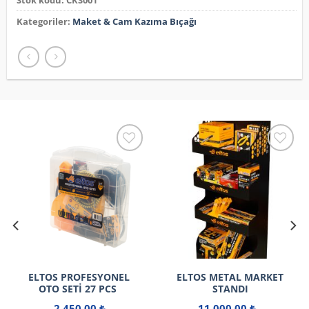
Stok kodu:
CKS001
Kategoriler:
Maket & Cam Kazıma Bıçağı
ELTOS PROFESYONEL
ELTOS METAL MARKET
OTO SETI 27 PCS
STANDI
2.450,00
₺
11.000,00
₺
–