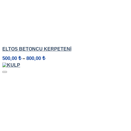
HIZLI GÖRÜNÜM
ELTOS BETONCU KERPETENI
Fiyat
500,00
₺
800,00
₺
–
aralığı:
500,00 ₺
-
800,00 ₺