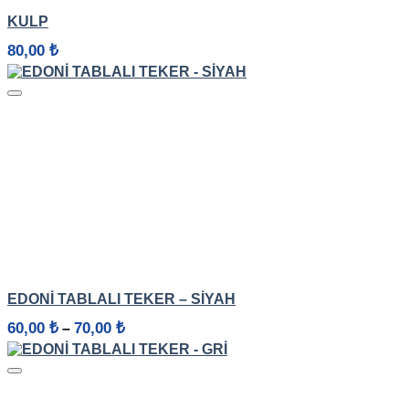
HIZLI GÖRÜNÜM
KULP
80,00
₺
HIZLI GÖRÜNÜM
EDONİ TABLALI TEKER – SIYAH
Fiyat
60,00
₺
70,00
₺
–
aralığı:
60,00 ₺
-
70,00 ₺