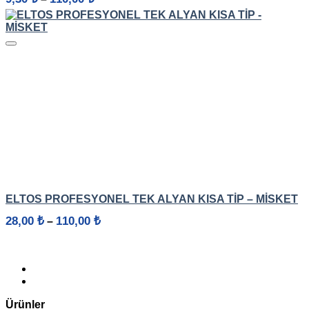
aralığı:
9,30 ₺
-
110,00 ₺
HIZLI GÖRÜNÜM
ELTOS PROFESYONEL TEK ALYAN KISA TIP – MISKET
Fiyat
28,00
₺
110,00
₺
–
aralığı:
28,00 ₺
-
110,00 ₺
Ürünler