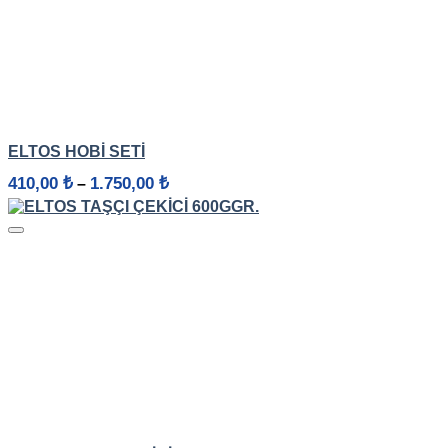
HIZLI GÖRÜNÜM
ELTOS HOBI SETI
Fiyat
410,00
₺
1.750,00
₺
–
aralığı:
410,00 ₺
-
1.750,00 ₺
HIZLI GÖRÜNÜM