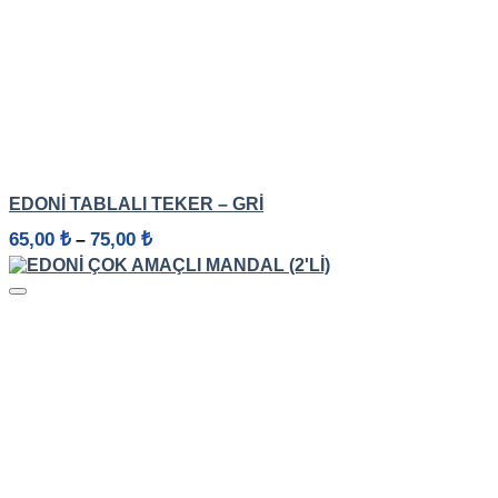
HIZLI GÖRÜNÜM
EDONİ TABLALI TEKER – GRI
Fiyat
65,00
₺
75,00
₺
–
aralığı:
65,00 ₺
-
75,00 ₺