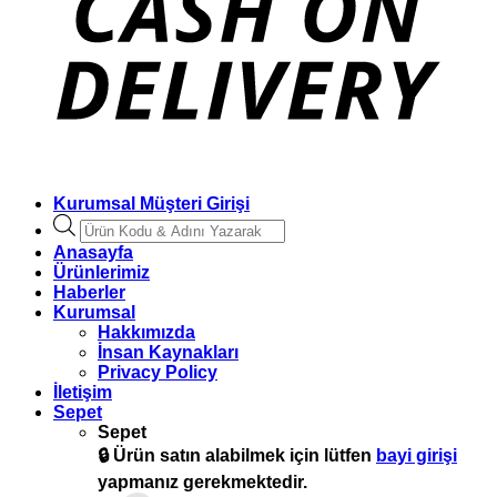
Kurumsal Müşteri Girişi
Products
search
Anasayfa
Ürünlerimiz
Haberler
Kurumsal
Hakkımızda
İnsan Kaynakları
Privacy Policy
İletişim
Sepet
Sepet
🔒
Ürün satın alabilmek için lütfen
bayi girişi
yapmanız gerekmektedir.