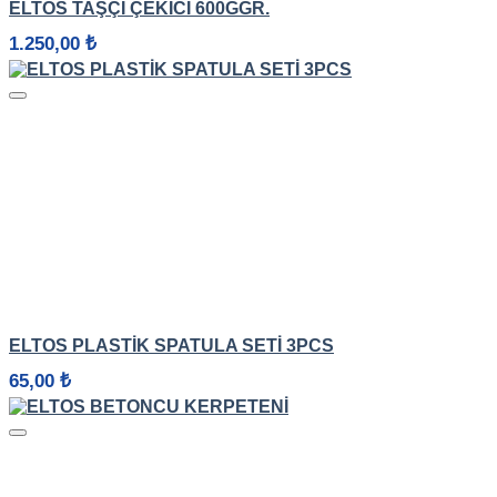
ELTOS TAŞÇI ÇEKICI 600GGR.
1.250,00
₺
HIZLI GÖRÜNÜM
ELTOS PLASTIK SPATULA SETI 3PCS
65,00
₺