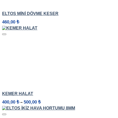
HIZLI GÖRÜNÜM
ELTOS MINI DÖVME KESER
460,00
₺
HIZLI GÖRÜNÜM
KEMER HALAT
Fiyat
400,00
₺
500,00
₺
–
aralığı:
400,00 ₺
-