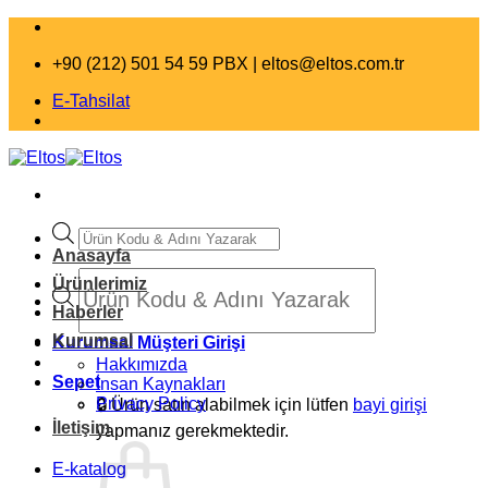
İçeriğe
atla
+90 (212) 501 54 59 PBX |
eltos@eltos.com.tr
E-Tahsilat
Products
search
Anasayfa
Products
Ürünlerimiz
search
Haberler
Kurumsal
Kurumsal Müşteri Girişi
Hakkımızda
Sepet
İnsan Kaynakları
Privacy Policy
🔒
Ürün satın alabilmek için lütfen
bayi girişi
İletişim
yapmanız gerekmektedir.
E-katalog