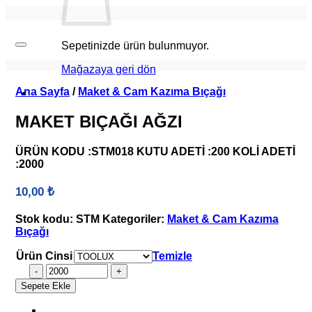
Sepetinizde ürün bulunmuyor.
Mağazaya geri dön
Ana Sayfa
/
Maket & Cam Kazıma Bıçağı
MAKET BIÇAĞI AĞZI
ÜRÜN KODU :STM018 KUTU ADETİ :200 KOLİ ADETİ
:2000
10,00
₺
Stok kodu:
STM
Kategoriler:
Maket & Cam Kazıma
Bıçağı
Ürün Cinsi
Temizle
MAKET
BIÇAĞI
Sepete Ekle
AĞZI
adet