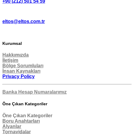
+90 (212) 501 54 59
eltos@eltos.com.tr
Kurumsal
Hakkımızda
İletişim
Bölge Sorumluları
İnsan Kaynakları
Privacy Policy
Banka Hesap Numaralarımız
Öne Çıkan Kategoriler
Öne Çıkan Kategoriler
Boru Anahtarları
Alyanlar
Tornavidalar